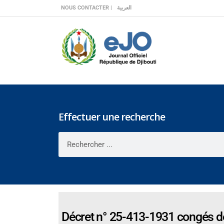
Veuillez
NOUS CONTACTER |
العربية
noter
:
Ce
site
Web
comprend
un
système
d'accessibilité.
Effectuer une recherche
Appuyez
sur
Ctrl-
F11
pour
adapter
le
site
Décret n° 25-413-1931 congés de
Web