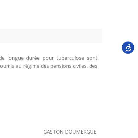
Accessi
s de longue durée pour tuberculose sont
soumis au régime des pensions civiles, des
GASTON DOUMERGUE.