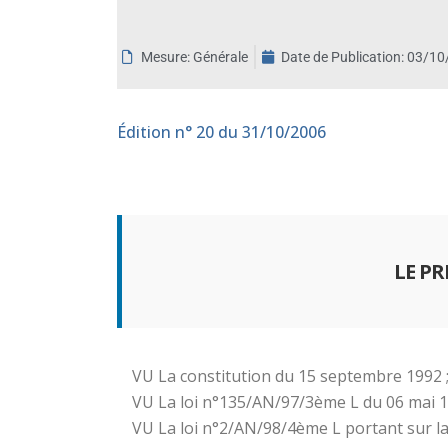
aux
malvoyants
Mesure: Générale
Date de Publication:
03/10
qui
utilisent
un
Édition
n° 20 du 31/10/2006
lecteur
d'écran ;
Appuyez
sur
Ctrl-
F10
LE P
pour
ouvrir
un
menu
VU La constitution du 15 septembre 1992 
d'accessibilité.
VU La loi n°135/AN/97/3ème L du 06 mai 199
VU La loi n°2/AN/98/4ème L portant sur la d