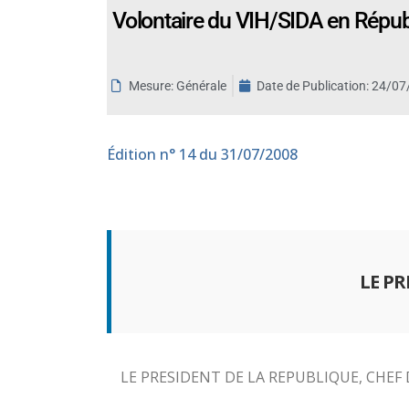
Volontaire du VIH/SIDA en Républ
aux
malvoyants
qui
utilisent
Mesure: Générale
Date de Publication:
24/07
un
lecteur
d'écran ;
Édition
n° 14 du 31/07/2008
Appuyez
sur
Ctrl-
F10
pour
LE P
ouvrir
un
menu
d'accessibilité.
LE PRESIDENT DE LA REPUBLIQUE, CHE