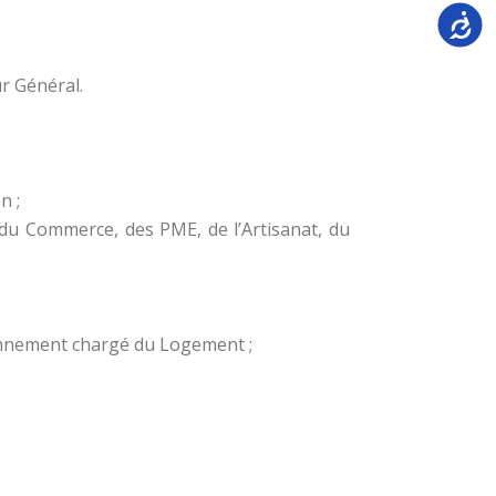
Accessi
ur Général.
n ;
du Commerce, des PME, de l’Artisanat, du
ironnement chargé du Logement ;