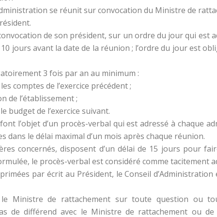
dministration se réunit sur convocation du Ministre de ratta
résident.
a convocation de son président, sur un ordre du jour qui est 
10 jours avant la date de la réunion ; l’ordre du jour est o
igatoirement 3 fois par an au minimum :
les comptes de l’exercice précédent ;
on de l’établissement ;
e budget de l’exercice suivant.
font l’objet d’un procès-verbal qui est adressé à chaque a
ces dans le délai maximal d’un mois après chaque réunion.
tères concernés, disposent d’un délai de 15 jours pour fair
formulée, le procès-verbal est considéré comme tacitement a
rimées par écrit au Président, le Conseil d’Administration e
r le Ministre de rattachement sur toute question ou to
cas de différend avec le Ministre de rattachement ou de