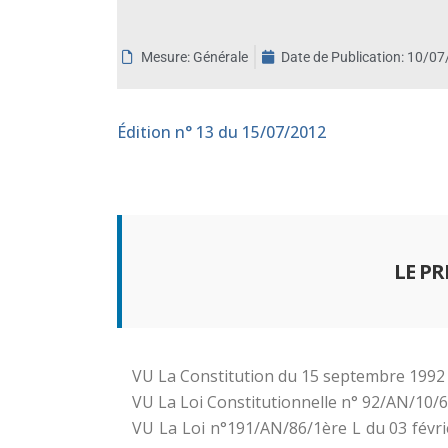
aux
malvoyants
Mesure: Générale
Date de Publication:
10/07
qui
utilisent
un
Édition
n° 13 du 15/07/2012
lecteur
d'écran ;
Appuyez
sur
Ctrl-
F10
LE P
pour
ouvrir
un
menu
VU La Constitution du 15 septembre 1992 
d'accessibilité.
VU La Loi Constitutionnelle n° 92/AN/10/6è
VU La Loi n°191/AN/86/1ère L du 03 févri