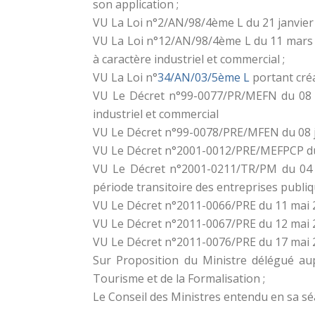
son application ;
VU La Loi n°2/AN/98/4ème L du 21 janvier 1
VU La Loi n°12/AN/98/4ème L du 11 mars 1
à caractère industriel et commercial ;
VU La Loi n°
34/AN/03/5ème L
portant créa
VU Le Décret n°99-0077/PR/MEFN du 08 ju
industriel et commercial
VU Le Décret n°99-0078/PRE/MFEN du 08 jui
VU Le Décret n°2001-0012/PRE/MEFPCP du 1
VU Le Décret n°2001-0211/TR/PM du 04 n
période transitoire des entreprises publiq
VU Le Décret n°2011-0066/PRE du 11 mai 2
VU Le Décret n°2011-0067/PRE du 12 mai
VU Le Décret n°2011-0076/PRE du 17 mai 20
Sur Proposition du Ministre délégué au
Tourisme et de la Formalisation ;
Le Conseil des Ministres entendu en sa sé