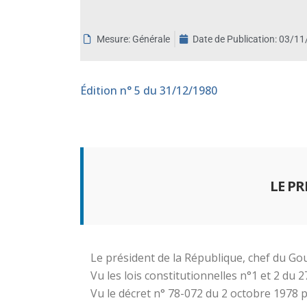
aux
malvoyants
Mesure: Générale
Date de Publication:
03/11
qui
utilisent
un
Édition
n° 5 du 31/12/1980
lecteur
d'écran ;
Appuyez
sur
Ctrl-
F10
LE P
pour
ouvrir
un
menu
Le président de la République, chef du G
d'accessibilité.
Vu les lois constitutionnelles n°1 et 2 du 27
Vu le décret n° 78-072 du 2 octobre 197