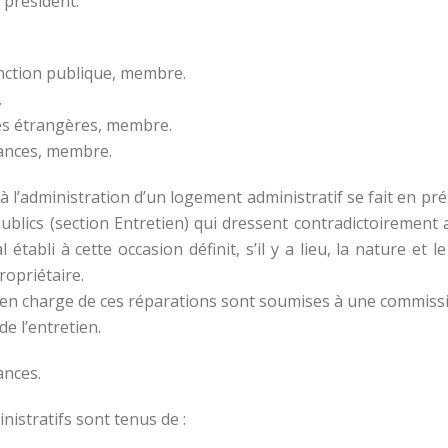
 président.
onction publique, membre.
.
res étrangères, membre.
inances, membre.
à l’administration d’un logement administratif se fait en pr
ublics (section Entretien) qui dressent contradictoirement 
 établi à cette occasion définit, s’il y a lieu, la nature e
ropriétaire.
se en charge de ces réparations sont soumises à une commis
e l’entretien.
ances.
nistratifs sont tenus de :