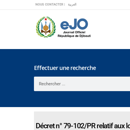
Veuillez
NOUS CONTACTER |
العربية
noter
:
Ce
site
Web
comprend
un
système
d'accessibilité.
Effectuer une recherche
Appuyez
sur
Ctrl-
F11
pour
adapter
le
site
Décret n° 79-102/PR relatif aux 
Web