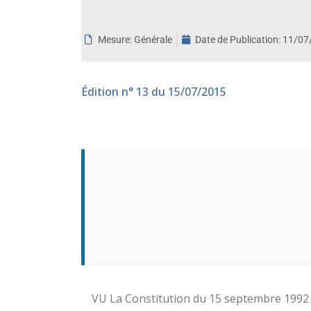
aux
malvoyants
Mesure: Générale
Date de Publication:
11/07
qui
utilisent
un
Édition
n° 13 du 15/07/2015
lecteur
d'écran ;
Appuyez
sur
Ctrl-
F10
pour
ouvrir
un
menu
d'accessibilité.
VU La Constitution du 15 septembre 1992 