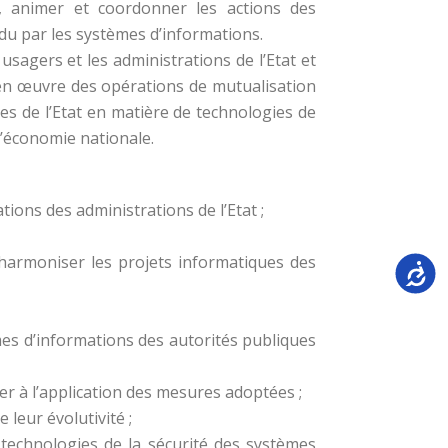
r, animer et coordonner les actions des
 rendu par les systèmes d’informations.
usagers et les administrations de l’Etat et
se en œuvre des opérations de mutualisation
es de l’Etat en matière de technologies de
l’économie nationale.
ons des administrations de l’Etat ;
t harmoniser les projets informatiques des
Accessi
es d’informations des autorités publiques
r à l’application des mesures adoptées ;
leur évolutivité ;
 technologies de la sécurité des systèmes