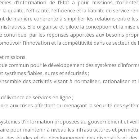
tèmes d’Information de l’Etat a pour missions d’oriente
la qualité, l’efficacité, l’efficience et la fiabilité du service
nt de manière cohérente à simplifier les relations entre les 
ministratives. Elle organise et pilote la conception et la mi
lle contribue, par les réponses apportées aux besoins propr
omouvoir l’innovation et la compétitivité dans ce secteur de 
et missions :
ique commun pour le développement des systèmes d’informati
t systèmes fiables, sures et sécurisés ;
ensemble des activités visant à normaliser, rationaliser e
élivrance de services en ligne ;
dre aux crises affectant ou menaçant la sécurité des systèm
systèmes d’information proposées au gouvernement et veille
ire pour maintenir à niveau les infrastructures et permettre 
rche, des études et du développement des dispositifs et des