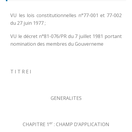
VU les lois constitutionnelles n°77-001 et 77-002
du 27 juin 1977 ;
VU le décret n°81-076/PR du 7 juillet 1981 portant
nomination des membres du Gouverneme
T I T R E I
GENERALITES
er
CHAPITRE 1
: CHAMP D’APPLICATION