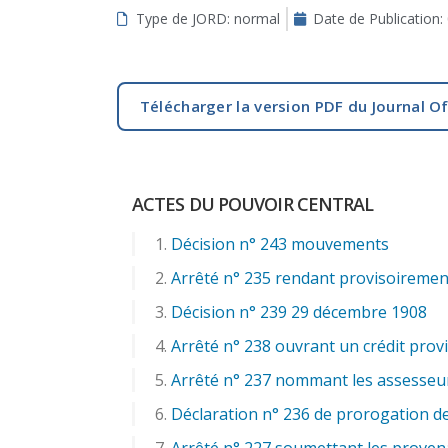
Type de JORD: normal
Date de Publication:
aux
malvoyants
qui
utilisent
Télécharger la version PDF du Journal Of
un
lecteur
d'écran ;
Appuyez
ACTES DU POUVOIR CENTRAL
sur
Ctrl-
Décision n° 243 mouvements
F10
Arrêté n° 235 rendant provisoirement 
pour
ouvrir
Décision n° 239 29 décembre 1908
un
Arrêté n° 238 ouvrant un crédit provi
menu
Arrêté n° 237 nommant les assesseurs 
d'accessibilité.
Déclaration n° 236 de prorogation de
Arrêté n° 227 soumettant les provena