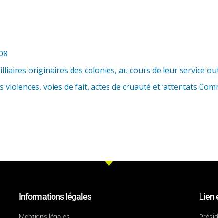
08
lliaires originaires des colonies, au cours de leur service ou
s violences, voies de fait, actes de cruauté et ‘attentats Com
Informations légales
Lien 
Mentions légales
Prési