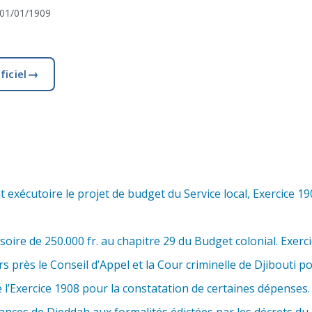
01/01/1909
→
ficiel
exécutoire le projet de budget du Service local, Exercice 19
soire de 250.000 fr. au chapitre 29 du Budget colonial. Exerci
près le Conseil d’Appel et la Cour criminelle de Djibouti po
 l’Exercice 1908 pour la constatation de certaines dépenses.
nces de Djeddah aux formalités édictées par les décrets du 