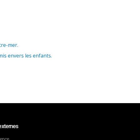
tre-mer.
mis envers les enfants.
externes
dence