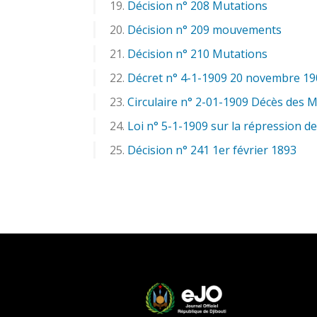
Décision n° 208 Mutations
Décision n° 209 mouvements
Décision n° 210 Mutations
Décret n° 4-1-1909 20 novembre 19
Circulaire n° 2-01-1909 Décès des Mi
Loi n° 5-1-1909 sur la répression de
Décision n° 241 1er février 1893