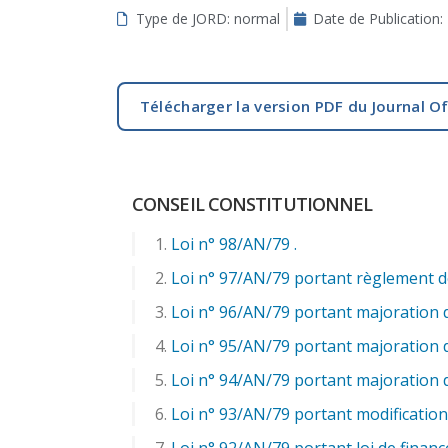
Type de JORD: normal
Date de Publication:
aux
malvoyants
qui
utilisent
Télécharger la version PDF du Journal Of
un
lecteur
d'écran ;
Appuyez
CONSEIL CONSTITUTIONNEL
sur
Ctrl-
Loi n° 98/AN/79 .
F10
Loi n° 97/AN/79 portant règlement défi
pour
ouvrir
Loi n° 96/AN/79 portant majoration d
un
Loi n° 95/AN/79 portant majoration d
menu
Loi n° 94/AN/79 portant majoration de
d'accessibilité.
Loi n° 93/AN/79 portant modification 
Loi n° 92/AN/79 portant loi de financ