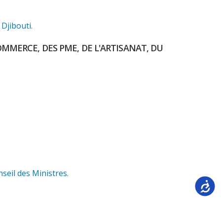
Djibouti.
MMERCE, DES PME, DE L'ARTISANAT, DU
nseil des Ministres.
Accessi