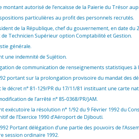
e montant autorisé de l’encaisse de la Paierie du Trésor au
positions particulières au profit des personnels recrutés.
ident de la République, chef du gouvernement, en date du 21 
 de Technicien Supérieur option Comptabilité et Gestion.
stie générale.
nt une indemnité de Sujétion.
gation de communication de renseignements statistiques à l
992 portant sur la prolongation provisoire du mandat des d
le décret n° 81-129/PR du 17/11/81 instituant une carte nati
odification de l’arrêté n° 85-0368/PR/JAM.
xécutoire la résolution n° 1/92 du 9 Février 1992 du Conse
tif de l’Exercice 1990 d’Aéroport de Djibouti.
1992 Portant délégation d’une partie des pouvoirs de l’Asse
re session ordinaire 1992.