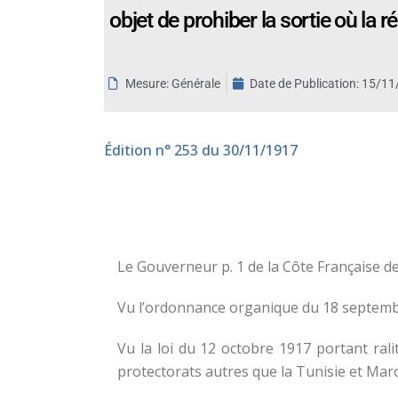
objet de prohiber la sortie où la 
aux
malvoyants
qui
utilisent
Mesure: Générale
Date de Publication:
15/11
un
lecteur
d'écran ;
Édition
n° 253 du 30/11/1917
Appuyez
sur
Ctrl-
F10
pour
Le Gouverneur p. 1 de la Côte Française 
ouvrir
un
Vu l’ordonnance organique du 18 septembre
menu
d'accessibilité.
Vu la loi du 12 octobre 1917 portant rali
protectorats autres que la Tunisie et Maro