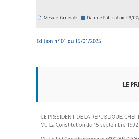
aux
malvoyants
Mesure: Générale
Date de Publication:
03/02
qui
utilisent
un
Édition
n° 01 du 15/01/2025
lecteur
d'écran ;
Appuyez
sur
Ctrl-
F10
LE P
pour
ouvrir
un
menu
LE PRESIDENT DE LA REPUBLIQUE, CHE
d'accessibilité.
VU La Constitution du 15 septembre 1992 
VU La Loi Constitutionnelle n°92/AN/10/6èm