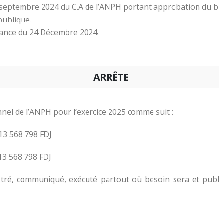
eptembre 2024 du C.A de l’ANPH portant approbation du bud
publique.
éance du 24 Décembre 2024.
ARRÊTE
onnel de l’ANPH pour l’exercice 2025 comme suit :
3 568 798 FDJ
3 568 798 FDJ
istré, communiqué, exécuté partout où besoin sera et publi