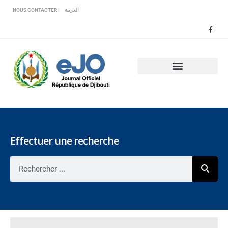
Veuillez
NOUS CONTACTER |
العربية
noter
:
Ce
site
Web
comprend
un
système
d'accessibilité.
Effectuer une recherche