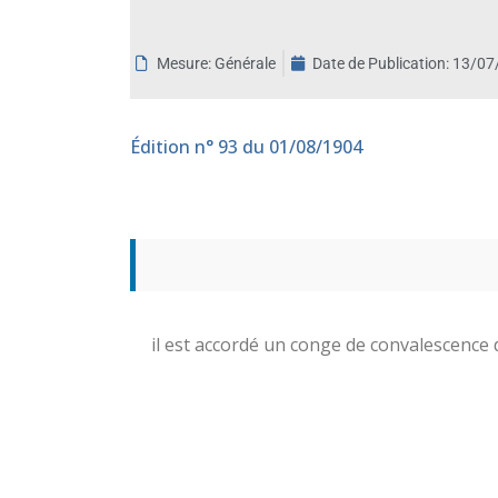
aux
malvoyants
Mesure: Générale
Date de Publication:
13/07
qui
utilisent
un
Édition
n° 93 du 01/08/1904
lecteur
d'écran ;
Appuyez
sur
Ctrl-
F10
pour
ouvrir
il est accordé un conge de convalescence d
un
menu
d'accessibilité.