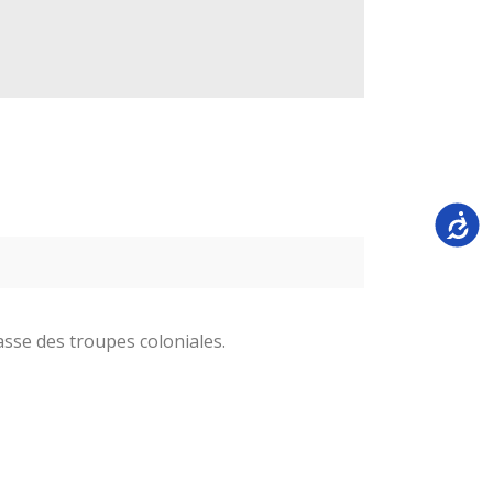
Accessi
asse des troupes coloniales.