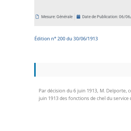
aux
malvoyants
Mesure: Générale
Date de Publication:
06/06
qui
utilisent
un
Édition
n° 200 du 30/06/1913
lecteur
d'écran ;
Appuyez
sur
Ctrl-
F10
pour
ouvrir
Par décision du 6 juin 1913, M. Delporte,
un
juin 1913 des fonctions de cheî du service
menu
d'accessibilité.