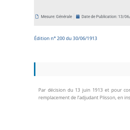
aux
malvoyants
Mesure: Générale
Date de Publication:
13/06
qui
utilisent
un
Édition
n° 200 du 30/06/1913
lecteur
d'écran ;
Appuyez
sur
Ctrl-
F10
pour
ouvrir
Par décision du 13 juin 1913 et pour com
un
remplacement de l’adjudant Plisson, en in
menu
d'accessibilité.