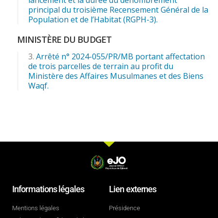
principal du troisième Recensement Général de la
Population et de l’Habitat (RGPH-3).
MINISTÈRE DU BUDGET
Arrêté n° 2024-055/PR/MB portant affectation
de trois parcelles de terrain au profit du
Ministère des Affaires Musulmanes et des Biens
Waqf.
Informations légales
Lien externes
Mentions légales
Présidence