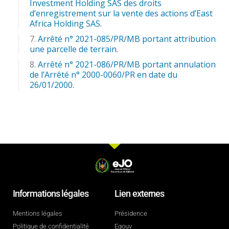
Investment Holding SAS des droits
d’enregistrement sur la vente des actions d’East
Africa Holding SAS.
Arrêté n° 2021-085/PR/MB portant attribution
une parcelle de terrain.
Arrêté n° 2021-086/PR/MB portant annulation
de l’Arrêté n° 2000-0060/PR en date du
26/01/2000.
Informations légales
Lien externes
Mentions légales
Présidence
Politique de confidentialité
Egouv