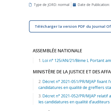
Type de JORD: normal
Date de Publication:
aux
malvoyants
qui
utilisent
Télécharger la version PDF du Journal Of
un
lecteur
d'écran ;
Appuyez
ASSEMBLÉE NATIONALE
sur
Ctrl-
Loi n° 125/AN/21/8ème L Portant ame
F10
pour
MINISTÈRE DE LA JUSTICE ET DES AFF
ouvrir
Décret n° 2021-051/PR/MJAP fixant l’o
un
candidatures en qualité de greffiers stag
menu
d'accessibilité.
Décret n° 2021-052/PR/MJAP relatif au
les candidatures en qualité d’auditeurs 