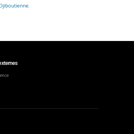
Djiboutienne.
externes
dence