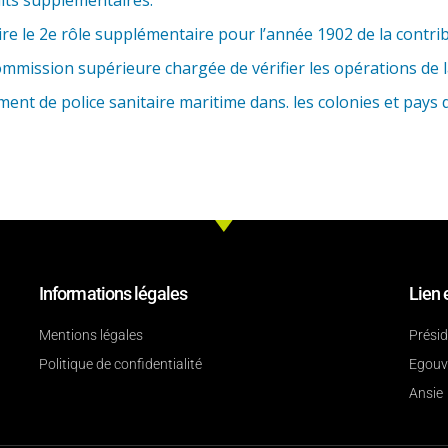
re le 2e rôle supplémentaire pour l’année 1902 de la contri
mission supérieure chargée de vérifier les opérations de l
nt de police sanitaire maritime dans. les colonies et pays d
Informations légales
Lien 
Mentions légales
Prési
Politique de confidentialité
Egouv
Ansie