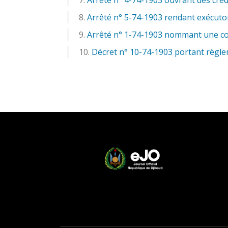
Arrêté n° 5-74-1903 rendant exécutoi
Arrêté n° 1-74-1903 nommant une com
Décret n° 10-74-1903 portant règleme