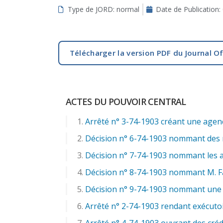
Type de JORD: normal
Date de Publication:
aux
malvoyants
qui
utilisent
Télécharger la version PDF du Journal Of
un
lecteur
d'écran ;
Appuyez
ACTES DU POUVOIR CENTRAL
sur
Ctrl-
Arrêté n° 3-74-1903 créant une agenc
F10
Décision n° 6-74-1903 nommant des 
pour
ouvrir
Décision n° 7-74-1903 nommant les a
un
Décision n° 8-74-1903 nommant M. Fai
menu
Décision n° 9-74-1903 nommant une c
d'accessibilité.
Arrêté n° 2-74-1903 rendant exécutoir
Arrêté n° 4-74-1903 ouvrant des créd