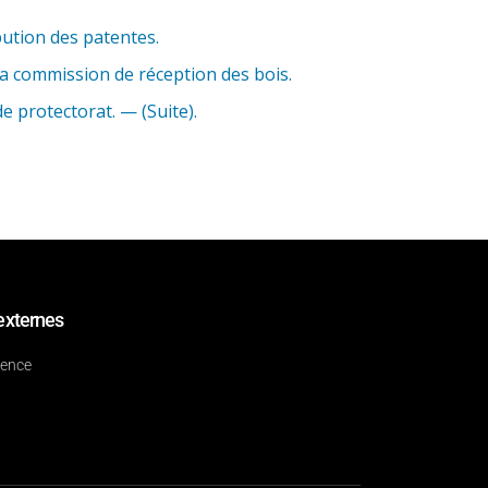
bution des patentes.
a commission de réception des bois.
e protectorat. — (Suite).
externes
dence