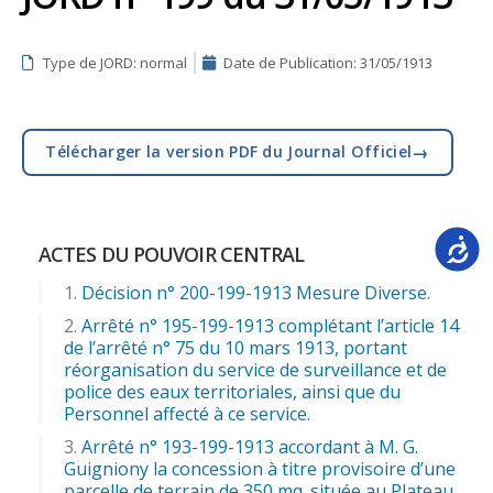
Type de JORD: normal
Date de Publication:
31/05/1913
→
Télécharger la version PDF du Journal Officiel
Accessib
ACTES DU POUVOIR CENTRAL
Décision n° 200-199-1913 Mesure Diverse.
Arrêté n° 195-199-1913 complétant l’article 14
de l’arrêté n° 75 du 10 mars 1913, portant
réorganisation du service de surveillance et de
police des eaux territoriales, ainsi que du
Personnel affecté à ce service.
Arrêté n° 193-199-1913 accordant à M. G.
Guigniony la concession à titre provisoire d’une
parcelle de terrain de 350 mq. située au Plateau